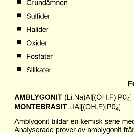
Grundämnen
Sulfider
Halider
Oxider
Fosfater
Silikater
F
AMBLYGONIT
(Li,Na)Al[(OH,F)|P0
]
4
MONTEBRASIT
LiAl[(OH,F)|P0
]
4
Amblygonit bildar en kemisk serie me
Analyserade prover av amblygonit från 