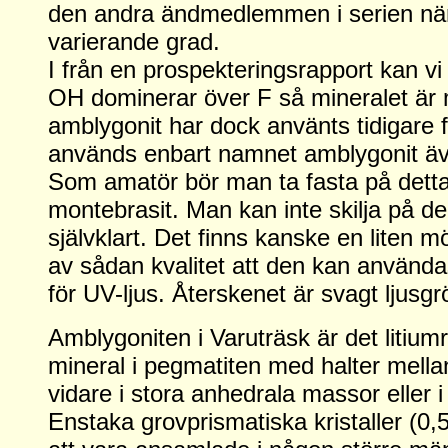
den andra ändmedlemmen i serien näm
varierande grad.
I från en prospekteringsrapport kan vi 
OH dominerar över F så mineralet är
amblygonit har dock använts tidigare 
används enbart namnet amblygonit även 
Som amatör bör man ta fasta på detta
montebrasit. Man kan inte skilja på d
självklart. Det finns kanske en liten m
av sådan kvalitet att den kan använda
för UV-ljus. Återskenet är svagt ljusgr
Amblygoniten i Varuträsk är det litiu
mineral i pegmatiten med halter mell
vidare i stora anhedrala massor eller i 
Enstaka grovprismatiska kristaller (0,